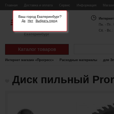
Главная
Доставка и оплата
Сервис
Информация
Магаз
Ваш город Екатеринбург?
Интернет
Да
Нет
Выбрать город
Пн. - Пт.: 
Сб. - Вс.:
Екатеринбург
Каталог товаров
Интернет магазин «Прогресс»
Расходные материалы
для Э
Диск пильный Pror