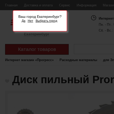
Главная
Доставка и оплата
Сервис
Информация
Магаз
Ваш город Екатеринбург?
Интернет
Да
Нет
Выбрать город
Пн. - Пт.: 
Сб. - Вс.:
Екатеринбург
Каталог товаров
Интернет магазин «Прогресс»
Расходные материалы
для Э
Диск пильный Pror