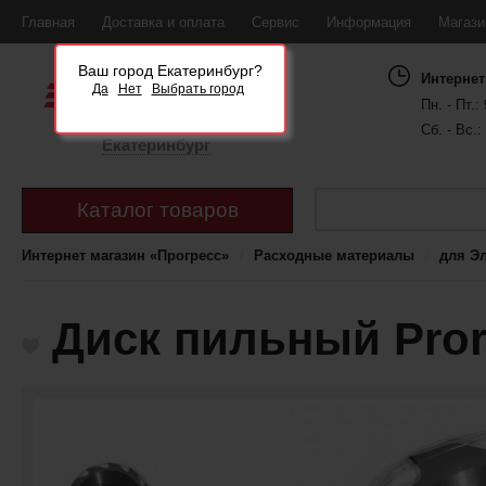
Главная
Доставка и оплата
Сервис
Информация
Магаз
Ваш город Екатеринбург?
Интернет
Да
Нет
Выбрать город
Пн. - Пт.: 
Сб. - Вс.:
Екатеринбург
Каталог товаров
Интернет магазин «Прогресс»
Расходные материалы
для Э
Диск пильный Pror