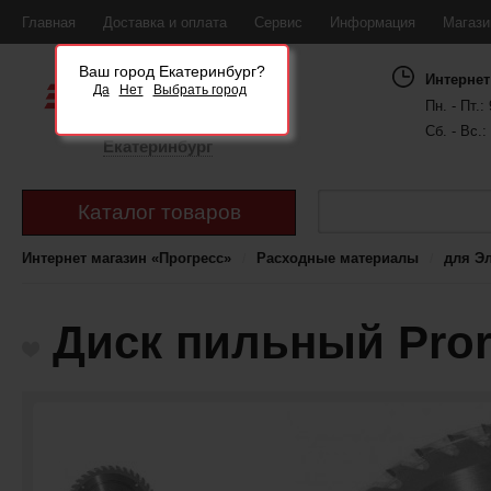
Главная
Доставка и оплата
Сервис
Информация
Магаз
Ваш город Екатеринбург?
Интернет
Да
Нет
Выбрать город
Пн. - Пт.: 
Сб. - Вс.:
Екатеринбург
Каталог товаров
Интернет магазин «Прогресс»
Расходные материалы
для Э
Диск пильный Pror