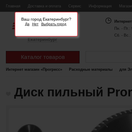
Главная
Доставка и оплата
Сервис
Информация
Магаз
Ваш город Екатеринбург?
Интернет
Да
Нет
Выбрать город
Пн. - Пт.: 
Сб. - Вс.:
Екатеринбург
Каталог товаров
Интернет магазин «Прогресс»
Расходные материалы
для Э
Диск пильный Pror