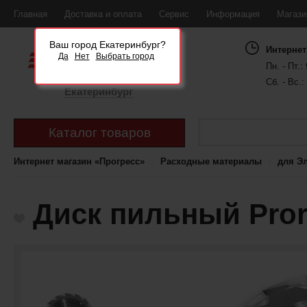
Главная
Доставка и оплата
Сервис
Информация
Магаз
Ваш город Екатеринбург?
Интернет
Да
Нет
Выбрать город
Пн. - Пт.: 
Сб. - Вс.:
Екатеринбург
Каталог товаров
Интернет магазин «Прогресс»
Расходные материалы
для Э
Диск пильный Pror