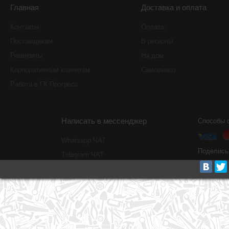
Главная
Доставка и оплата
Контакты
Оплата
Поставщикам
В регионы
Реквизиты
На дом
Корпоративным клиентам
Самовывоз
Работа в ГК Прогресс
Написать в мессенджер
Способы 
Whatsapp ЧАТ
Поделись
Тelegram ЧАТ