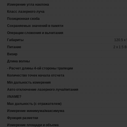
Измерение угла наклона
Класс лазерного луча
Позиционная скоба
Сохраняемых значений в памяти
Операции сложения и вычитания
Габариты
120.5 x 
Питание
2 х 1.5 
Визир
Длина волны
- Расчет длины 4-ой стороны трапеции
Количество точек начала отсчета
Min дальность измерения
Авто отключение лазерного луча/питания
#NAME?
Max дальность (с отражателем)
Измерение минимума/максимума
Функция разметки
Измерение площади и объема