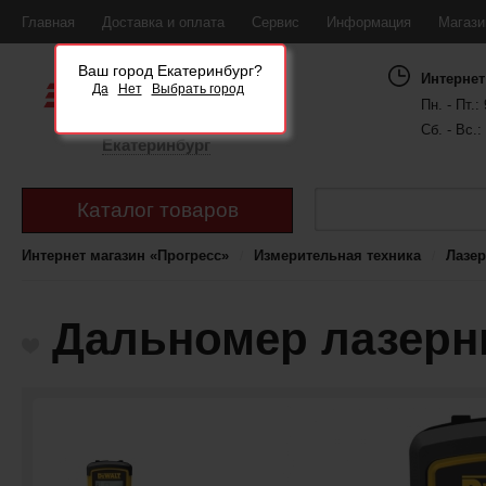
Главная
Доставка и оплата
Сервис
Информация
Магаз
Ваш город Екатеринбург?
Интернет
Да
Нет
Выбрать город
Пн. - Пт.: 
Сб. - Вс.:
Екатеринбург
Каталог товаров
Интернет магазин «Прогресс»
Измерительная техника
Лазер
Дальномер лазерн