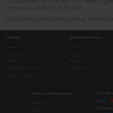
- Продавец оставляет за собой пра
согласно ст.485 п.3 ГК РФ.
Указанная информация не являетс
Главная
Доставка и оплата
Контакты
Оплата
Поставщикам
В регионы
Реквизиты
На дом
Корпоративным клиентам
Самовывоз
Работа в ГК Прогресс
Написать в мессенджер
Способы 
Whatsapp ЧАТ
Поделись
Тelegram ЧАТ