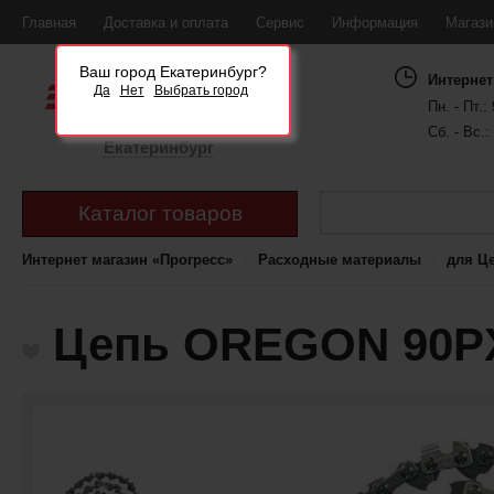
Главная
Доставка и оплата
Сервис
Информация
Магаз
Ваш город Екатеринбург?
Интернет
Да
Нет
Выбрать город
Пн. - Пт.: 
Сб. - Вс.:
Екатеринбург
Каталог товаров
Интернет магазин «Прогресс»
Расходные материалы
для Ц
Цепь OREGON 90Р