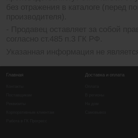
без отражения в каталоге (перед 
производителя).
- Продавец оставляет за собой пра
согласно ст.485 п.3 ГК РФ.
Указанная информация не являетс
Главная
Доставка и оплата
Контакты
Оплата
Поставщикам
В регионы
Реквизиты
На дом
Корпоративным клиентам
Самовывоз
Работа в ГК Прогресс