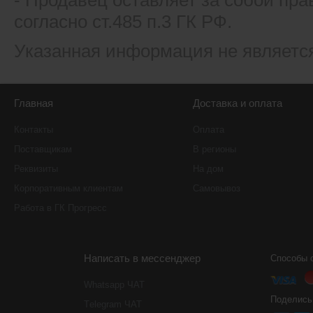
- Продавец оставляет за собой пра
согласно ст.485 п.3 ГК РФ.
Указанная информация не являетс
Главная
Доставка и оплата
Контакты
Оплата
Поставщикам
В регионы
Реквизиты
На дом
Корпоративным клиентам
Самовывоз
Работа в ГК Прогресс
Написать в мессенджер
Способы 
Whatsapp ЧАТ
Поделись
Тelegram ЧАТ