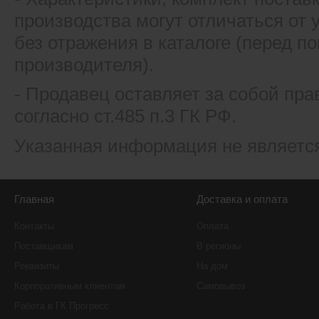
производства могут отличаться от
без отражения в каталоге (перед 
производителя).
- Продавец оставляет за собой пра
согласно ст.485 п.3 ГК РФ.
Указанная информация не являетс
Главная
Доставка и оплата
Контакты
Оплата
Поставщикам
В регионы
Реквизиты
На дом
Корпоративным клиентам
Самовывоз
Работа в ГК Прогресс