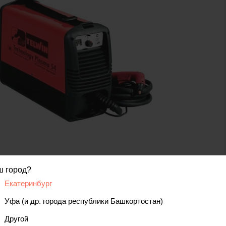
код товара: 00000123473
ш город?
Екатеринбург
Уфа (и др. города республики Башкортостан)
вис
Отзывы, вопросы
Другой