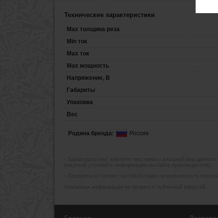
Технические характеристики
Max толщина реза
Min ток
Max ток
Max мощность
Напряжение, В
Габариты
Упаковка
Вес
Родина бренда:
Россия
- Xарактеристики, комплект поставки и внешний вид данного
покупкой уточняйте информацию на сайте производителя).
- Продавец оставляет за собой право на возможность пересмо
Указанная информация не является публичной офертой.