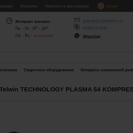
рмация
Магазины
Написать в мессенджер
Акции
gcprogress@yandex.ru
Интернет магазин:
progress-shop
00
00
Пн. - Пт.: 9
- 18
Сб. - Вс.:
выходной
WhatsApp
отехника
Сварочное оборудование
Аппараты плазменной рез
и Telwin TECHNOLOGY PLASMA 54 KOMPRE