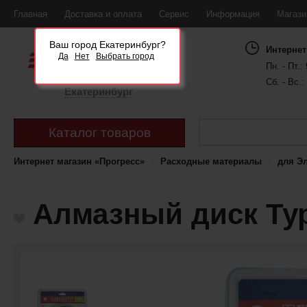
Главная
Доставка и оплата
Сервис
Информация
Магаз
Ваш город Екатеринбург?
Интернет
Да
Нет
Выбрать город
Пн. - Пт.: 
Сб. - Вс.:
Екатеринбург
Каталог товаров
Интернет магазин «Прогресс»
Расходные материалы
для Э
Алмазный диск Тур