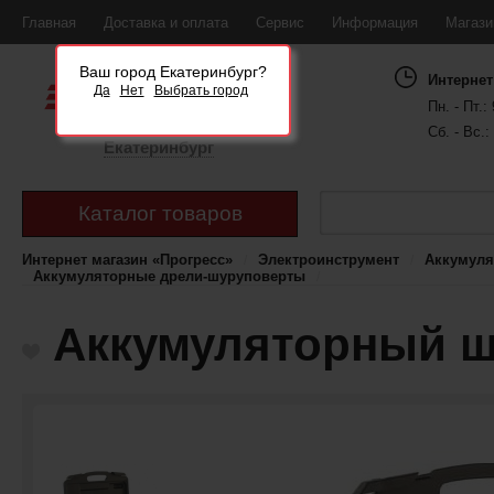
Главная
Доставка и оплата
Сервис
Информация
Магаз
Ваш город Екатеринбург?
Интернет
Да
Нет
Выбрать город
Пн. - Пт.: 
Сб. - Вс.:
Екатеринбург
Каталог товаров
Интернет магазин «Прогресс»
Электроинструмент
Аккумуля
Аккумуляторные дрели-шуруповерты
Аккумуляторный ш