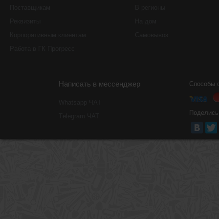
Поставщикам
В регионы
Реквизиты
На дом
Корпоративным клиентам
Самовывоз
Работа в ГК Прогресс
Написать в мессенджер
Способы 
Whatsapp ЧАТ
Поделись
Тelegram ЧАТ