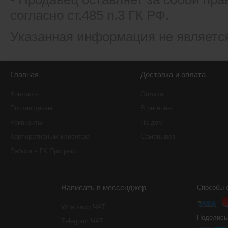
согласно ст.485 п.3 ГК РФ.
Указанная информация не являетс
Главная
Доставка и оплата
Контакты
Оплата
Поставщикам
В регионы
Реквизиты
На дом
Корпоративным клиентам
Самовывоз
Работа в ГК Прогресс
Написать в мессенджер
Способы 
Whatsapp ЧАТ
Поделись
Тelegram ЧАТ