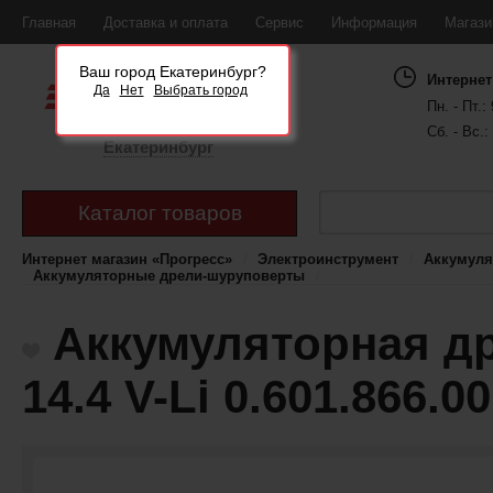
Главная
Доставка и оплата
Сервис
Информация
Магаз
Ваш город Екатеринбург?
Интернет
Да
Нет
Выбрать город
Пн. - Пт.: 
Сб. - Вс.:
Екатеринбург
Каталог товаров
Интернет магазин «Прогресс»
Электроинструмент
Аккумуля
Аккумуляторные дрели-шуруповерты
Аккумуляторная д
14.4 V-Li 0.601.866.0