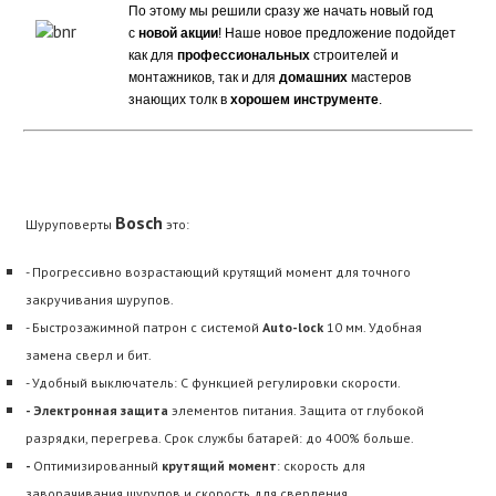
По этому мы решили сразу же начать новый год
с
новой акции
!
Наше новое предложение подойдет
как для
профессиональных
строителей и
монтажников, так и для
домашних
мастеров
знающих толк в
хорошем инструменте
.
Bosch
Шуруповерты
это:
- Прогрессивно возрастающий крутящий момент для точного
закручивания шурупов.
- Быстрозажимной патрон с системой
Auto-lock
10 мм. Удобная
замена сверл и бит.
- Удобный выключатель: С функцией регулировки скорости.
- Электронная защита
элементов питания. Защита от глубокой
разрядки, перегрева. Срок службы батарей: до 400% больше.
-
Оптимизированный
крутящий момент
: скорость для
заворачивания шурупов и скорость для сверления.