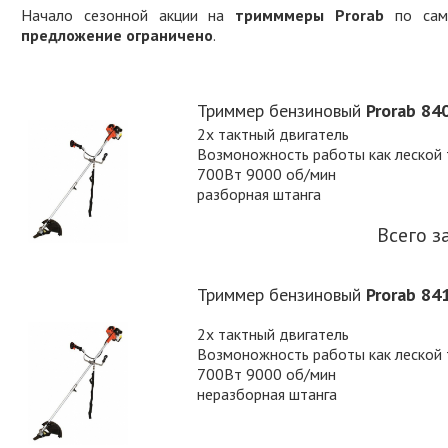
Начало сезонной акции на
тримммеры Prorab
по самы
предложение ограничено
.
Триммер бензиновый
Prorab
84
2х тактный двигатель
Возмоножность работы как леской 
700Вт 9000 об/мин
разборная штанга
Всего з
Триммер бензиновый
Prorab 84
2х тактный двигатель
Возмоножность работы как леской 
700Вт 9000 об/мин
неразборная штанга