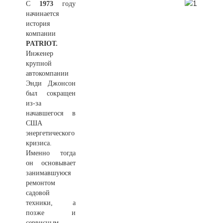
С
1973
году
начинается
история
компании
PATRIOT.
Инженер
крупной
автокомпании
Энди Джонсон
был сокращен
из-за
начавшегося в
США
энергетического
кризиса.
Именно тогда
он основывает
занимавшуюся
ремонтом
садовой
техники, а
позже и
сервисным