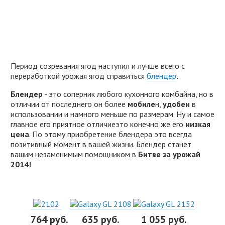
Период созревания ягод наступил и лучше всего с
переработкой урожая ягод справиться
блендер
.
Блендер
- это соперник любого кухонного комбайна, но в
отличии от последнего он более
мобиле
н,
удобен
в
использовании и намного меньше по размерам. Ну и самое
главное его приятное отличиеэто конечно же его
низкая
цена
. По этому приобретение блендера это всегда
позитивный момент в вашей жизни. Блендер станет
вашим незаменимым помощником в
Битве за урожай
2014!
764 руб.
635 руб.
1 055 руб.